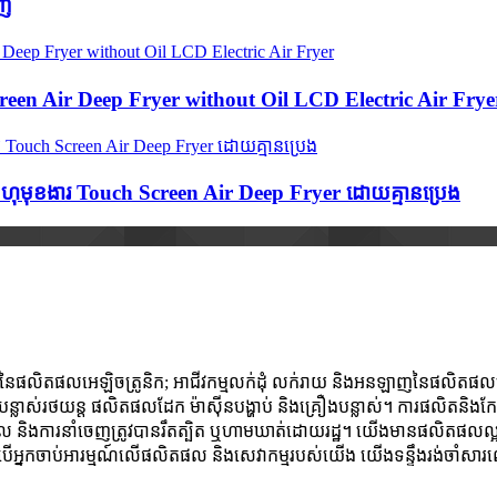
ើញ
creen Air Deep Fryer without Oil LCD Electric Air Frye
ី ពហុមុខងារ Touch Screen Air Deep Fryer ដោយគ្មានប្រេង
្ឍនៃផលិតផលអេឡិចត្រូនិក; អាជីវកម្មលក់ដុំ លក់រាយ និងអនឡាញនៃផលិតផលអេឡិចត្
ាស់ គ្រឿងបន្លាស់រថយន្ត ផលិតផលដែក ម៉ាស៊ីនបង្ហាប់ និងគ្រឿងបន្លាស់។ ការផលិត
ចូល និងការនាំចេញត្រូវបានរឹតត្បិត ឬហាមឃាត់ដោយរដ្ឋ។ យើងមានផលិតផលល្អ 
រសិនបើអ្នកចាប់អារម្មណ៍លើផលិតផល និងសេវាកម្មរបស់យើង យើងទន្ទឹងរង់ចាំសារ