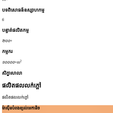
បទពិសោធន៍ឧស្សាហកម្ម
6
បន្ទាត់ផលិតកម្ម
២០០
+
កម្មករ
2
១០០០០
+m
សិក្ខាសាលា
ផលិតផលលក់ក្តៅ
ផលិតផលលក់ក្តៅ
ម៉ាស៊ីនបំពងខ្យល់មេកានិច