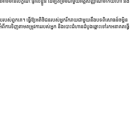
ាចមានលក្ខណៈផ្ទាល់ខ្លួន ដើម្បីតម្រឹមជាមួយអត្តសញ្ញាណម៉ាកយីហោ និង
្ហូបរបស់ពួកគេ។ ធ្វើឱ្យអតិថិជនរបស់អ្នករីករាយជាមួយនឹងបទពិសោធន៍ចម្អិន
ាអំពីការទិញតាមតម្រូវការរបស់អ្នក និងបោះជំហានដំបូងឆ្ពោះទៅរកអនាគតធ្វើ