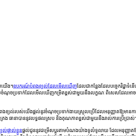
បស់យើង។
ឧបករណ៍បំពងខ្យល់ដែលមើលឃើញ
ដែលជាកន្លែងដែលបច្ចេកវិជ្ជាទំ
ចប្រទាក់ដែលមើលឃើញកម្រិតខ្ពស់ជាមួយនឹងលក្ខណៈពិសេសដែលអាចប្ដូរតាមប
ល់របស់យើងផ្តល់នូវចំណុចប្រទាក់ងាយស្រួលប្រើដែលអនុញ្ញាតឱ្យមានការរុក
់គ្រង ធានាបាននូវលទ្ធផលស្រប និងគុណភាពខ្ពស់ជាមួយនឹងរាល់ការប្រើប្រាស់
់ផ្ទាល់ខ្លួន
ផ្តល់ជូននូវជម្រើសប្ដូរតាមបំណងយ៉ាងទូលំទូលាយ ដែលអនុញ្ញាត