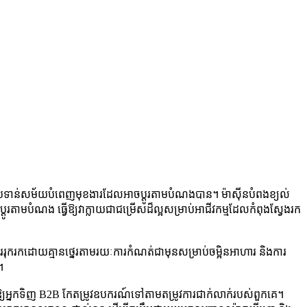
នើបទាន់សម័យបំពេញមុខងារដែលអាចប្ដូរតាមបំណងបាន។ ម៉ាស៊ីនបំពងខ្យល់
ំណង ធ្វើឱ្យវាក្លាយជាជម្រើសដ៏ល្អសម្រាប់អាជីវកម្មដែលកំពុងស្វែងរក
រកដោយគ្មានថ្នេរតាមរយៈការកំណត់ជាមុនសម្រាប់ចម្អិនអាហារ និងការ
។
ឱ្យអ្នកទិញ B2B កែតម្រូវឧបករណ៍ទៅតាមតម្រូវការជាក់លាក់របស់ពួកគេ។