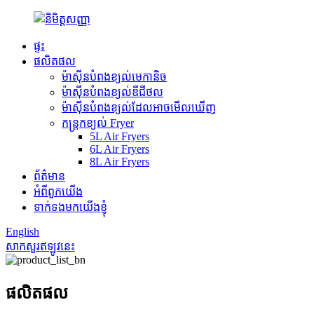
ផ្ទះ
ផលិតផល
ម៉ាស៊ីនបំពងខ្យល់មេកានិច
ម៉ាស៊ីនបំពងខ្យល់ឌីជីថល
ម៉ាស៊ីនបំពងខ្យល់ដែលអាចមើលឃើញ
កន្ត្រកខ្យល់ Fryer
5L Air Fryers
6L Air Fryers
8L Air Fryers
ព័ត៌មាន
អំពីពួកយើង
ទាក់ទងមកយើងខ្ញុំ
English
សាកសួរឥឡូវនេះ
ផលិតផល