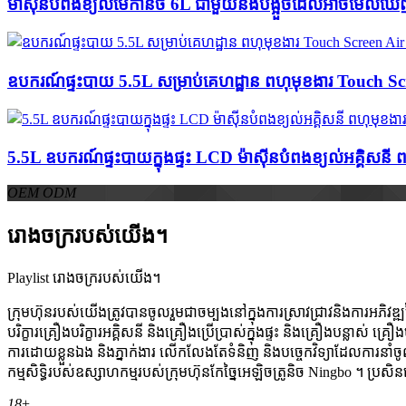
ម៉ាស៊ីនបំពងខ្យល់មេកានិច 6L ជាមួយនឹងបង្អួចដែលអាចមើលឃ
ឧបករណ៍ផ្ទះបាយ 5.5L សម្រាប់គេហដ្ឋាន ពហុមុខងារ Touch S
5.5L ឧបករណ៍ផ្ទះបាយក្នុងផ្ទះ LCD ម៉ាស៊ីនបំពងខ្យល់អគ្គិសន
OEM ODM
រោងចក្ររបស់យើង។
Playlist រោងចក្ររបស់យើង។
ក្រុមហ៊ុនរបស់យើងត្រូវបានចូលរួមជាចម្បងនៅក្នុងការស្រាវជ្រាវនិងការអភិវឌ
បរិក្ខារគ្រឿងបរិក្ខារអគ្គិសនី និងគ្រឿងប្រើប្រាស់ក្នុងផ្ទះ និងគ្រឿងបន្ល
ការដោយខ្លួនឯង និងភ្នាក់ងារ លើកលែងតែទំនិញ និងបច្ចេកវិទ្យាដែលការនាំ
កម្មសិទ្ធិរបស់ឧស្សាហកម្មរបស់ក្រុមហ៊ុនកែច្នៃអេឡិចត្រូនិច Ningbo ។ ប្
18
+