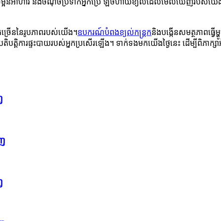
ចម្អិនអាហារ និងចំណុចប្រទាក់អ្នកប្រើ ឡចំហាយខ្យល់ដែលមើលឃើញរបស់យើងអ
គច្រើននៃរូបភាពរបស់យើង។
ឧបករណ៍បំពងខ្យល់កន្ត្រក
និងបង្កើនសមត្ថភាពធ្វើម
្រតិបត្តិការផ្ទះបាយរបស់អ្នកប្រសើរឡើង។ ទាក់ទងមកយើងថ្ងៃនេះ ដើម្បីពិភាក្ស
ញ
ើញ
ញ