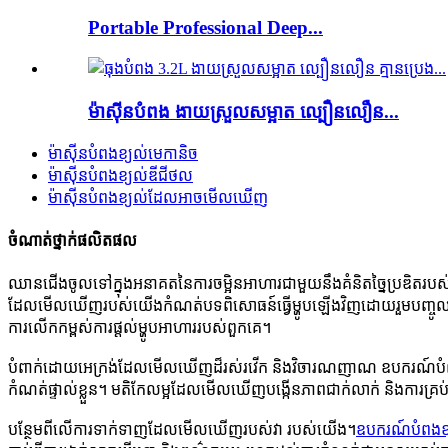
Portable Professional Deep...
ម៉ាស៊ីនបំពង ងាយស្រួលសម្អាត ល្បឿនលឿន...
ម៉ាស៊ីនបំពងខ្យល់មេកានិច
ម៉ាស៊ីនបំពងខ្យល់ឌីជីថល
ម៉ាស៊ីនបំពងខ្យល់ដែលអាចមើលឃើញ
ចំណាត់ថ្នាក់ផលិតផល
ឈានជើងចូលទៅក្នុងអនាគតនៃការចម្អិនអាហារជាមួយនឹងគំនិតច្នៃប្រឌិតរ
ដែលមើលឃើញរបស់យើងកំណត់បទពិសោធន៍ធ្វើម្ហូបឡើងវិញដោយរួមបញ្ចូលចំណុ
ការលើកកម្ពស់ការផ្តល់ម្ហូបអាហាររបស់ពួកគេ។
បំពាក់ដោយអេក្រង់ដែលមើលឃើញដ៏រស់រវើក និងវិចារណញាណ ឧបករណ៍បំពងខ្យ
កំណត់ផ្ទាល់ខ្លួន។ មតិកែលម្អដែលមើលឃើញបង្កើនភាពជាក់លាក់ និងការគ្រប
បន្ថែមពីលើការទាក់ទាញដែលមើលឃើញរបស់វា របស់យើង។
ឧបករណ៍បំពងខ្យល