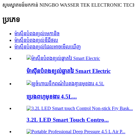
សូមស្វាគមន៍មកកាន់ NINGBO WASSER TEK ELECTRONIC TEC
ប្រភេទ
ម៉ាស៊ីនបំពងខ្យល់មេកានិច
ម៉ាស៊ីនបំពងខ្យល់ឌីជីថល
ម៉ាស៊ីនបំពងខ្យល់ដែលអាចមើលឃើញ
ម៉ាស៊ីនបំពងខ្យល់ឆ្លាតវៃ Smart Electric
ប្រេងពហុមុខងារ 4.5L...
3.2L LED Smart Touch Contro...