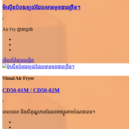
ម៉ាស៊ីនបំពងខ្យល់ដែលមានមុខងារច្រើន។
/
Air Fry គ្មានប្រេង
មើលព័ត៌មានលម្អិត
Visual Air Fryer
CD50-01M / CD50-02M
/
ពេលវេលា និងសីតុណ្ហភាពដែលអាចប្ដូរតាមបំណងបាន។