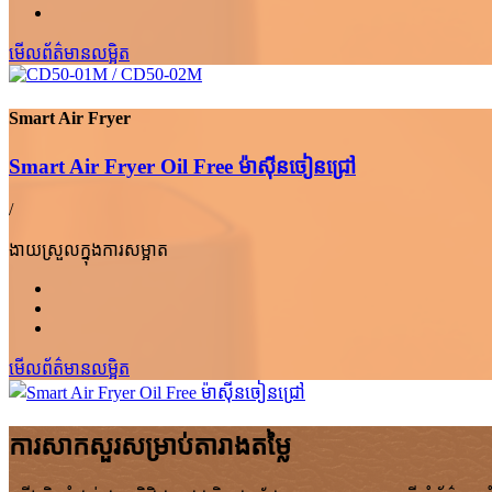
មើលព័ត៌មានលម្អិត
Smart Air Fryer
Smart Air Fryer Oil Free ម៉ាស៊ីនចៀនជ្រៅ
/
ងាយស្រួលក្នុងការសម្អាត
មើលព័ត៌មានលម្អិត
ការសាកសួរសម្រាប់តារាងតម្លៃ