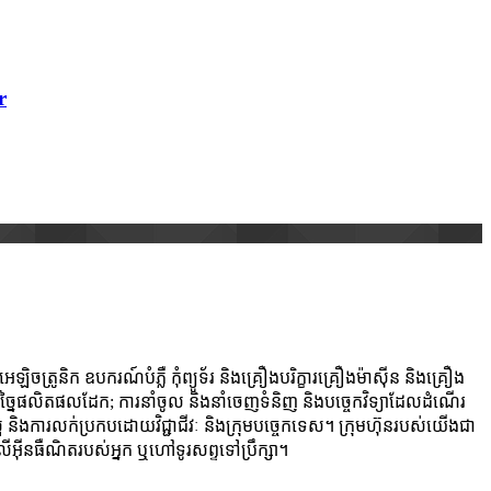
r
រូនិក ឧបករណ៍បំភ្លឺ កុំព្យូទ័រ និងគ្រឿងបរិក្ខារគ្រឿងម៉ាស៊ីន និងគ្រឿង
និងកែច្នៃផលិតផលដែក; ការនាំចូល និងនាំចេញទំនិញ និងបច្ចេកវិទ្យាដែលដំណើរ
និងការលក់ប្រកបដោយវិជ្ជាជីវៈ និងក្រុមបច្ចេកទេស។ ក្រុមហ៊ុនរបស់យើងជា
លើអ៊ីនធឺណិតរបស់អ្នក ឬហៅទូរសព្ទទៅប្រឹក្សា។