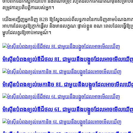
ចាប់ពីការដាក់ស្លាកយីហោ និងពណ៌ចម្រុះ រហូតដល់ការកំណត់ជាមុនសម្រាប់
តម្រូវការប្រតិបត្តិការរបស់អ្នក។
យើងអញ្ជើញអ្នកទិញ B2B ឱ្យស្វែងយល់ពីលទ្ធភាពនៃការទិញតាមបំណងភា
អាហារដែលគួរឱ្យភ្ញាក់ផ្អើល និងមានលក្ខណៈផ្ទាល់ខ្លួន ខណៈពេលដែលធ្វើឱ្យប
ម្ហូបដែលគួរឱ្យចាប់អារម្មណ៍។
ម៉ាស៊ីនបំពងខ្យល់ឌីជីថល 8L ជាមួយនឹងបង្អួចដែលអាចមើលឃើ
ម៉ាស៊ីនបំពងខ្យល់មេកានិច 8L ជាមួយនឹងបង្អួចដែលអាចមើលឃ
ម៉ាស៊ីនបំពងខ្យល់ឌីជីថល 6L ជាមួយនឹងបង្អួចដែលអាចមើលឃើ